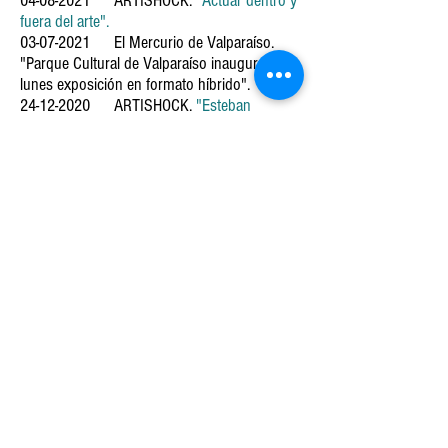
04-08-2021
ARTISHOCK.
"Actuar dentro y
fuera del arte".
03-07-2021
El Mercurio de Valparaíso.
"Parque Cultural de Valparaíso inaugura el
lunes exposición en formato híbrido".
24-12-2020
ARTISHOCK.
"Esteban
Gárnica, Macarena Vio, Viviana Silva: Pa’ la
Calle".
30-07-2020
ARTISHOCK.
"
Prácticas
Relacionales en el Territorio. María José
Muñoz sobre las Residencias de Arte
Colaborativo".
03-02-2020
FICWALLMAPU.
"Estas son
las películas reconocidas por el jurado del 5º
Ficwallmapu".
22-01-2019
Universidad de Valparaíso.
"Dos proyectos se adjudica el Instituto de
Historia y Ciencias Sociales de la UV en
concursos FONDECYT".
09-04-2018
BioBio Chile:
“Viviana Silva y
cómo pueden las imágenes y el arte enunciar
la ausencia, la desaparición”.