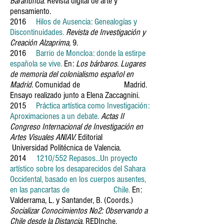
Barahúnda
. Revista digital de arte y
pensamiento.
2016
Hilos de Ausencia: Genealogías y
Discontinuidades.
Revista de Investigación y
Creación Alzaprima,
9.
2016
Barrio de Moncloa: donde la estirpe
española se vive
.
En:
Los bárbaros. Lugares
de memoria del colonialismo español en
Madrid.
Comunidad de Madrid.
Ensayo realizado junto a Elena Zaccagnini.
2015
Práctica artística como Investigación:
Aproximaciones a un debate.
Actas II
Congreso Internacional de Investigación en
Artes Visuales ANIAV.
Editorial
Universidad Politécnica de Valencia.
2014
1210/552 Repasos...Un proyecto
artístico sobre los desaparecidos del Sahara
Occidental, basado en los cuerpos ausentes,
en las pancartas de Chile
.
En:
Valderrama, L. y Santander, B. (Coords.)
Socializar Conocimientos No2: Observando a
Chile desde la Distancia.
REDInche.